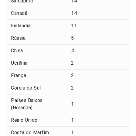
Singapura
14
Canadá
14
Finlândia
11
Rússia
5
China
4
Ucrânia
2
França
2
Coreia do Sul
2
Países Baixos
1
(Holanda)
Reino Unido
1
Costa do Marfim
1