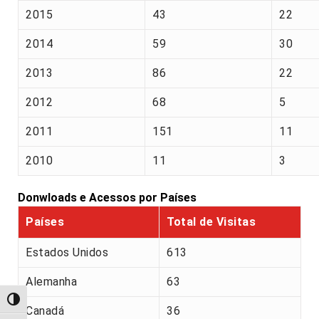
2015
43
22
2014
59
30
2013
86
22
2012
68
5
2011
151
11
2010
11
3
Donwloads e Acessos por Países
Países
Total de Visitas
Estados Unidos
613
Alemanha
63
Alternar alto contraste
Canadá
36