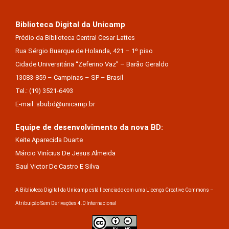
Biblioteca Digital da Unicamp
Prédio da Biblioteca Central Cesar Lattes
Rua Sérgio Buarque de Holanda, 421 – 1º piso
Cidade Universitária “Zeferino Vaz” – Barão Geraldo
13083-859 – Campinas – SP – Brasil
Tel.: (19) 3521-6493
E-mail: sbubd@unicamp.br
Equipe de desenvolvimento da nova BD:
Keite Aparecida Duarte
Márcio Vinícius De Jesus Almeida
Saul Victor De Castro E Silva
A Biblioteca Digital da Unicamp está licenciado com uma Licença Creative Commons –
Atribuição Sem Derivações 4.0 Internacional