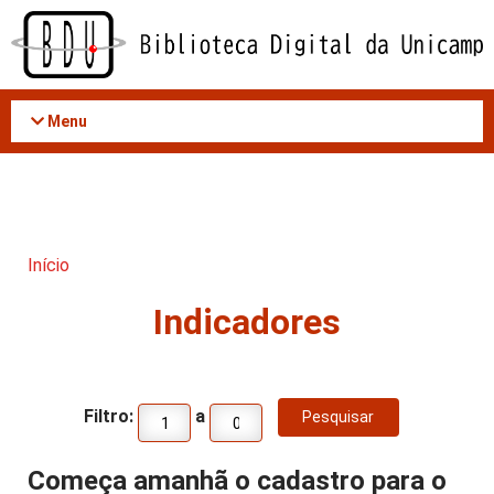
Acessar
o
conteúdo
Menu
Início
Indicadores
Filtro:
a
Começa amanhã o cadastro para o