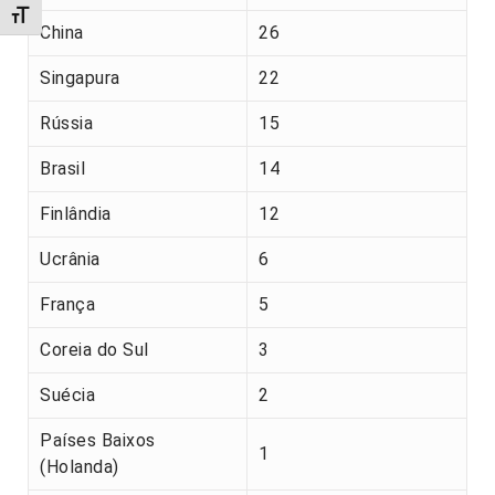
Alternar tamanho da fonte
China
26
Singapura
22
Rússia
15
Brasil
14
Finlândia
12
Ucrânia
6
França
5
Coreia do Sul
3
Suécia
2
Países Baixos
1
(Holanda)