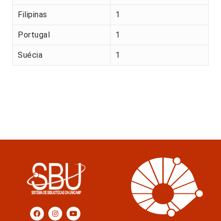
Filipinas
1
Portugal
1
Suécia
1