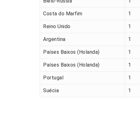
Bielo-Rússia
1
Costa do Marfim
1
Reino Unido
1
Argentina
1
Países Baixos (Holanda)
1
Países Baixos (Holanda)
1
Portugal
1
Suécia
1