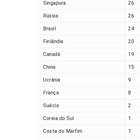
Singapura
26
Rússia
26
Brasil
24
Finlândia
20
Canadá
19
China
15
Ucrânia
9
França
8
Suécia
2
Coreia do Sul
1
Costa do Marfim
1