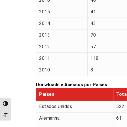
2016
46
2015
41
2014
43
2013
70
2012
57
2011
118
2010
8
Donwloads e Acessos por Países
Países
Tota
Alternar alto contraste
Estados Unidos
522
Alternar tamanho da fonte
Alemanha
61