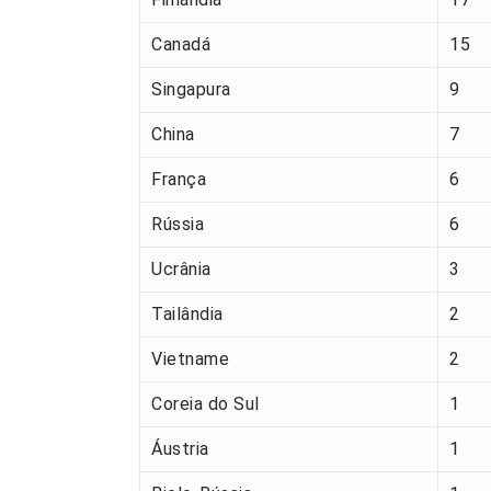
Canadá
15
Singapura
9
China
7
França
6
Rússia
6
Ucrânia
3
Tailândia
2
Vietname
2
Coreia do Sul
1
Áustria
1