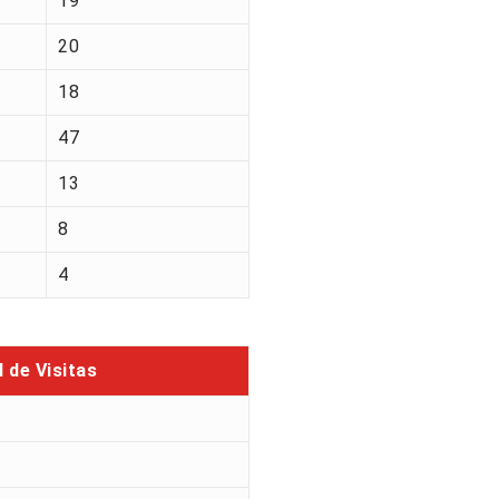
19
20
18
47
13
8
4
l de Visitas