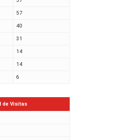
57
57
40
31
14
14
6
l de Visitas