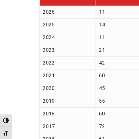
2026
11
2025
14
2024
11
2023
21
2022
42
2021
60
2020
45
2019
55
2018
60
Alternar alto contraste
2017
72
Alternar tamanho da fonte