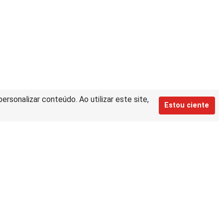
rsonalizar conteúdo. Ao utilizar este site,
Estou ciente