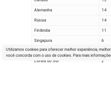
Alemanha
14
Rússia
14
Finlândia
11
Singapura
6
Utilizamos cookies para oferecer melhor experiência, melhor
Países Baixos (Holanda)
3
você concorda com o uso de cookies. Para mais informaçõe
Coreia do Sul
2
França
2
Ucrânia
2
Reino Unido
1
Vietname
1