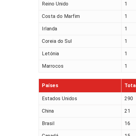
Reino Unido
1
Costa do Marfim
1
Irlanda
1
Coreia do Sul
1
Letónia
1
Marrocos
1
Países
Tota
Estados Unidos
290
China
21
Brasil
16
Canadá
15