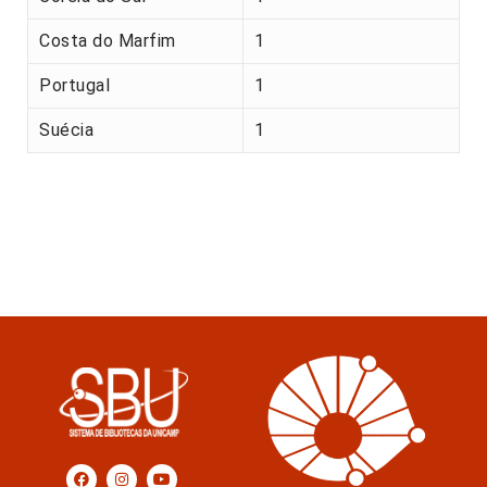
Costa do Marfim
1
Portugal
1
Suécia
1