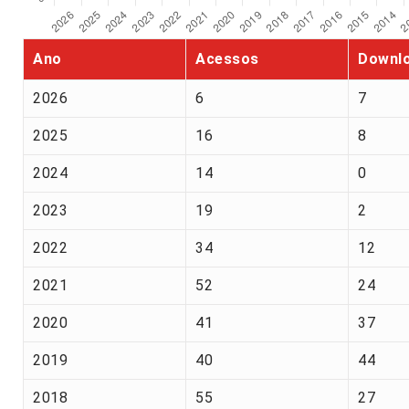
Ano
Acessos
Downl
2026
6
7
2025
16
8
2024
14
0
2023
19
2
2022
34
12
2021
52
24
2020
41
37
2019
40
44
2018
55
27