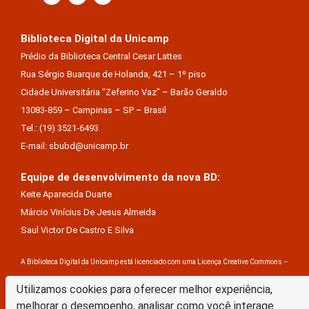
Biblioteca Digital da Unicamp
Prédio da Biblioteca Central Cesar Lattes
Rua Sérgio Buarque de Holanda, 421 – 1º piso
Cidade Universitária “Zeferino Vaz” – Barão Geraldo
13083-859 – Campinas – SP – Brasil
Tel.: (19) 3521-6493
E-mail: sbubd@unicamp.br
Equipe de desenvolvimento da nova BD:
Keite Aparecida Duarte
Márcio Vinícius De Jesus Almeida
Saul Victor De Castro E Silva
A Biblioteca Digital da Unicamp está licenciado com uma Licença Creative Commons –
Atribuição Sem Derivações 4.0 Internacional
Utilizamos cookies para oferecer melhor experiência,
melhorar o desempenho, analisar como você interage