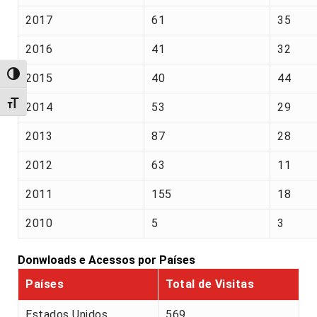
2017
61
35
2016
41
32
Alternar alto contraste
2015
40
44
Alternar tamanho da fonte
2014
53
29
2013
87
28
2012
63
11
2011
155
18
2010
5
3
Donwloads e Acessos por Países
Países
Total de Visitas
Estados Unidos
569