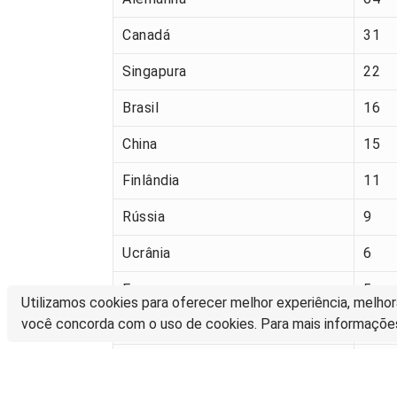
Canadá
31
Singapura
22
Brasil
16
China
15
Finlândia
11
Rússia
9
Ucrânia
6
França
5
Utilizamos cookies para oferecer melhor experiência, melhor
você concorda com o uso de cookies. Para mais informaçõe
Suécia
2
Coreia do Sul
2