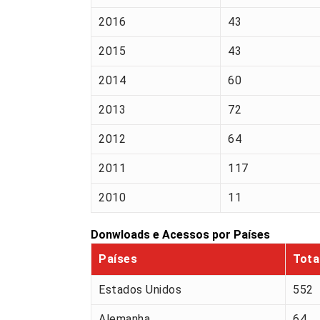
2016
43
2015
43
2014
60
2013
72
2012
64
2011
117
2010
11
Donwloads e Acessos por Países
Países
Tota
Estados Unidos
552
Alemanha
64