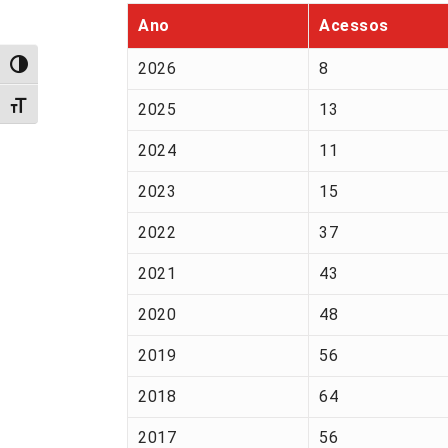
Ano
Acessos
2026
8
Alternar alto contraste
Alternar tamanho da fonte
2025
13
2024
11
2023
15
2022
37
2021
43
2020
48
2019
56
2018
64
2017
56