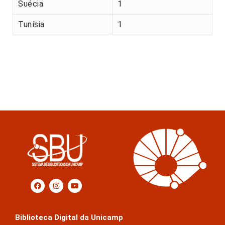
Suécia
1
Tunísia
1
Biblioteca Digital da Unicamp