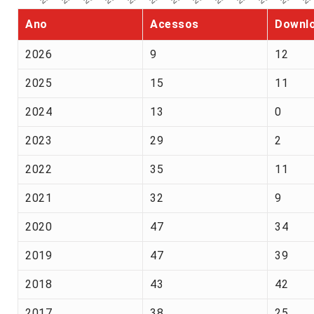
Ano
Acessos
Downl
2026
9
12
2025
15
11
2024
13
0
2023
29
2
2022
35
11
2021
32
9
2020
47
34
2019
47
39
2018
43
42
2017
38
25