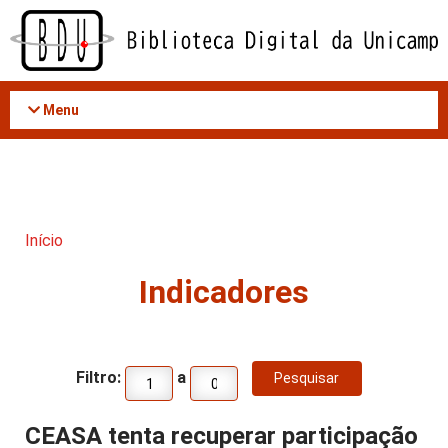
Acessar
o
conteúdo
Menu
Início
Indicadores
Filtro:
a
CEASA tenta recuperar participação