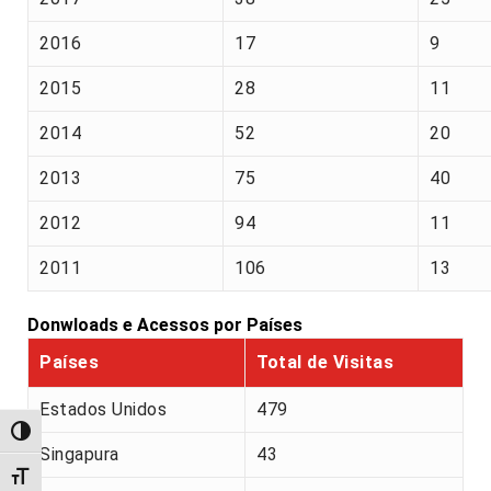
2016
17
9
2015
28
11
2014
52
20
2013
75
40
2012
94
11
2011
106
13
Donwloads e Acessos por Países
Países
Total de Visitas
Estados Unidos
479
Alternar alto contraste
Singapura
43
Alternar tamanho da fonte