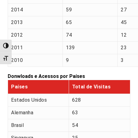
2014
59
27
2013
65
45
2012
74
12
Alternar alto contraste
2011
139
23
Alternar tamanho da fonte
2010
9
3
Donwloads e Acessos por Países
Países
Total de Visitas
Estados Unidos
628
Alemanha
63
Brasil
54
Singapura
25