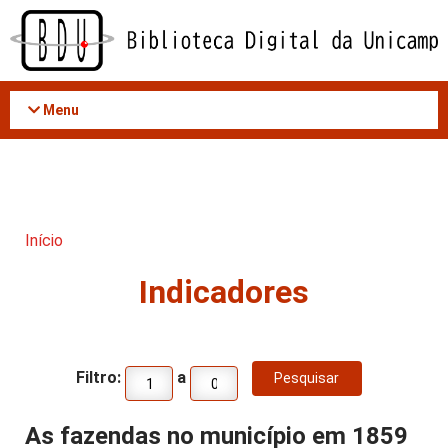
Acessar
o
conteúdo
Menu
Início
Indicadores
Filtro:
a
As fazendas no município em 1859