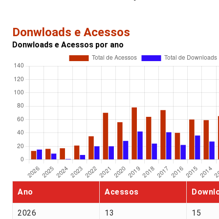
Donwloads e Acessos
Donwloads e Acessos por ano
Ano
Acessos
Downl
2026
13
15