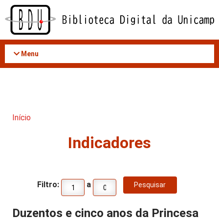
Acessar
o
conteúdo
Menu
Início
Indicadores
Filtro:
a
Duzentos e cinco anos da Princesa