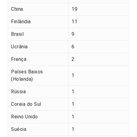
China
19
Finlândia
11
Brasil
9
Ucrânia
6
França
2
Países Baixos
1
(Holanda)
Rússia
1
Coreia do Sul
1
Reino Unido
1
Suécia
1