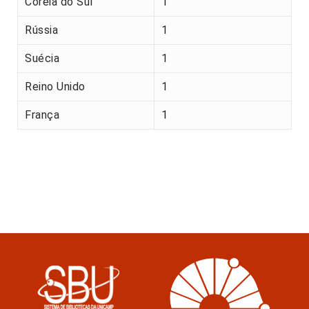
Coreia do Sul
1
Rússia
1
Suécia
1
Reino Unido
1
França
1