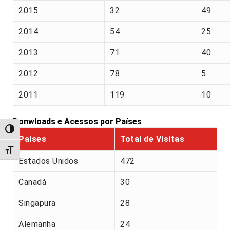
2015
32
49
2014
54
25
2013
71
40
2012
78
5
2011
119
10
Donwloads e Acessos por Países
Alternar alto contraste
Países
Total de Visitas
Alternar tamanho da fonte
Estados Unidos
472
Canadá
30
Singapura
28
Alemanha
24