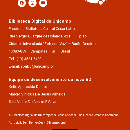
Biblioteca Digital da Unicamp
Prédio da Biblioteca Central Cesar Lattes
Rua Sérgio Buarque de Holanda, 421 – 1º piso
Cidade Universitária “Zeferino Vaz” – Barão Geraldo
13083-859 – Campinas – SP – Brasil
Tel.: (19) 3521-6493
E-mail: sbubd@unicamp.br
Equipe de desenvolvimento da nova BD:
Keite Aparecida Duarte
Márcio Vinícius De Jesus Almeida
Saul Victor De Castro E Silva
A Biblioteca Digital da Unicamp está licenciado com uma Licença Creative Commons –
Atribuição Sem Derivações 4.0 Internacional