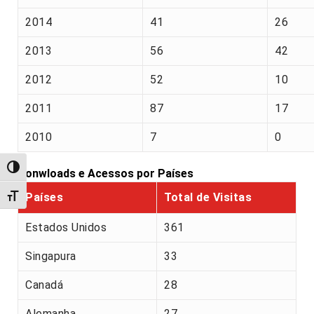
2014
41
26
2013
56
42
2012
52
10
2011
87
17
2010
7
0
Alternar alto contraste
Donwloads e Acessos por Países
Países
Total de Visitas
Alternar tamanho da fonte
Estados Unidos
361
Singapura
33
Canadá
28
Alemanha
27