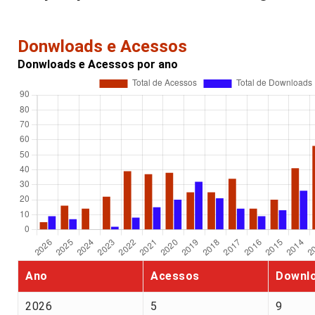
Donwloads e Acessos
Donwloads e Acessos por ano
Ano
Acessos
Downl
2026
5
9