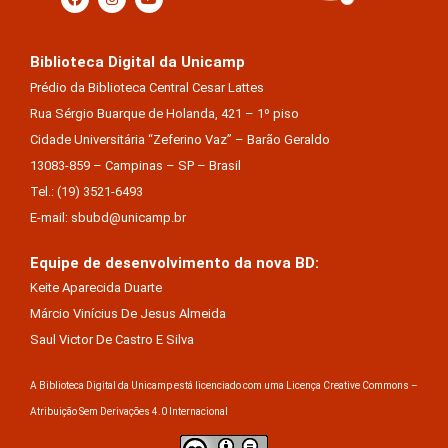
Biblioteca Digital da Unicamp
Prédio da Biblioteca Central Cesar Lattes
Rua Sérgio Buarque de Holanda, 421 – 1º piso
Cidade Universitária “Zeferino Vaz” – Barão Geraldo
13083-859 – Campinas – SP – Brasil
Tel.: (19) 3521-6493
E-mail: sbubd@unicamp.br
Equipe de desenvolvimento da nova BD:
Keite Aparecida Duarte
Márcio Vinícius De Jesus Almeida
Saul Victor De Castro E Silva
A Biblioteca Digital da Unicamp está licenciado com uma Licença Creative Commons –
Atribuição Sem Derivações 4.0 Internacional