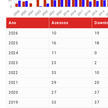
Ano
Acessos
Downl
2026
10
19
2025
16
18
2024
11
0
2023
23
2
2022
33
10
2021
29
20
2020
27
37
2019
33
37