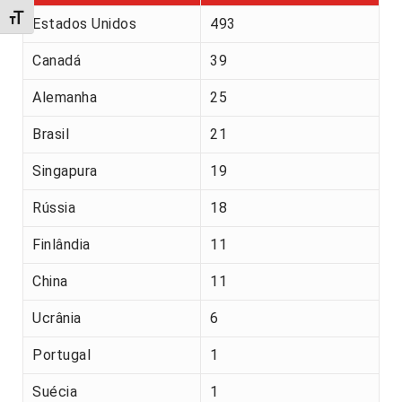
Alternar tamanho da fonte
Estados Unidos
493
Canadá
39
Alemanha
25
Brasil
21
Singapura
19
Rússia
18
Finlândia
11
China
11
Ucrânia
6
Portugal
1
Suécia
1