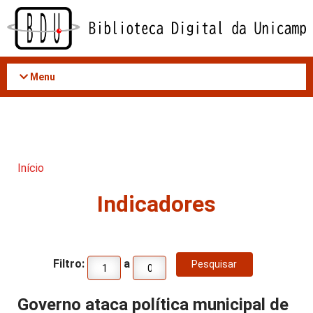
Acessar
o
conteúdo
Menu
Início
Indicadores
Filtro:
a
Governo ataca política municipal de