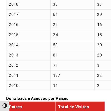
2018
33
33
2017
61
29
2016
22
16
2015
24
18
2014
53
20
2013
81
20
2012
71
3
2011
137
22
2010
11
2
Donwloads e Acessos por Países
Alternar alto contraste
Países
Total de Visitas