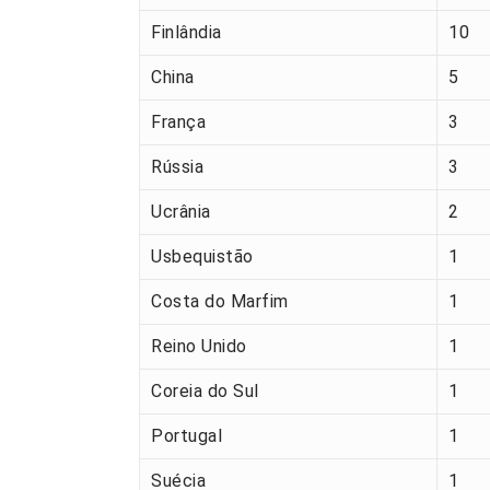
Finlândia
10
China
5
França
3
Rússia
3
Ucrânia
2
Usbequistão
1
Costa do Marfim
1
Reino Unido
1
Coreia do Sul
1
Portugal
1
Suécia
1