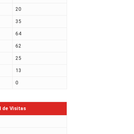
20
35
64
62
25
13
0
l de Visitas