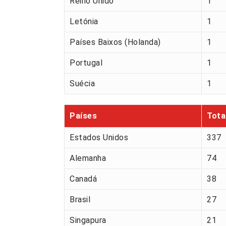
Reino Unido
1
Letónia
1
Países Baixos (Holanda)
1
Portugal
1
Suécia
1
Países
Tota
Estados Unidos
337
Alemanha
74
Canadá
38
Brasil
27
Singapura
21