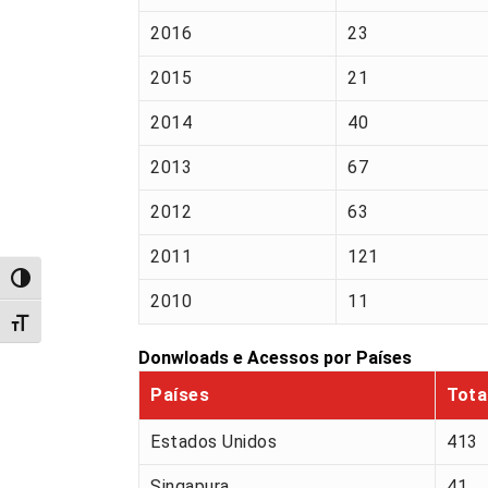
2016
23
2015
21
2014
40
2013
67
2012
63
2011
121
Alternar alto contraste
2010
11
Alternar tamanho da fonte
Donwloads e Acessos por Países
Países
Tota
Estados Unidos
413
Singapura
41