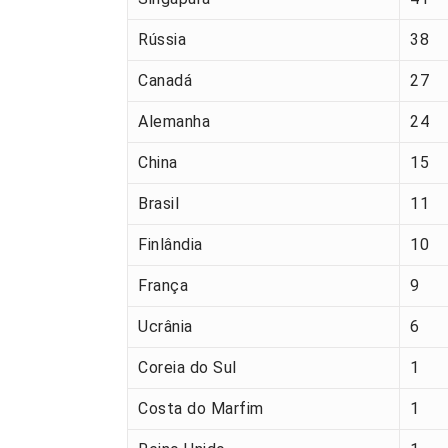
Rússia
38
Canadá
27
Alemanha
24
China
15
Brasil
11
Finlândia
10
França
9
Ucrânia
6
Coreia do Sul
1
Costa do Marfim
1