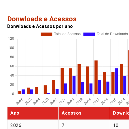
Donwloads e Acessos
Donwloads e Acessos por ano
Ano
Acessos
Downl
2026
7
10