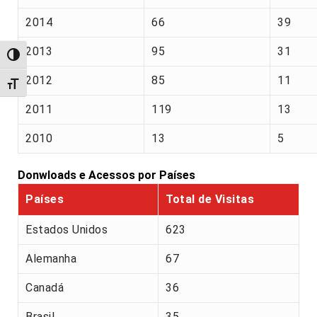
2014
66
39
2013
95
31
Alternar alto contraste
2012
85
11
Alternar tamanho da fonte
2011
119
13
2010
13
5
Donwloads e Acessos por Países
Países
Total de Visitas
Estados Unidos
623
Alemanha
67
Canadá
36
Brasil
35