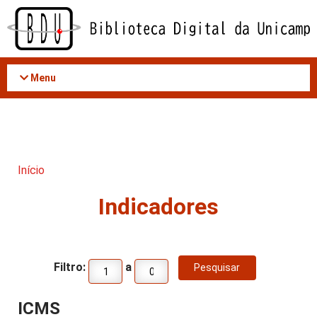
Acessar
o
conteúdo
Menu
Início
Indicadores
Filtro:
a
ICMS