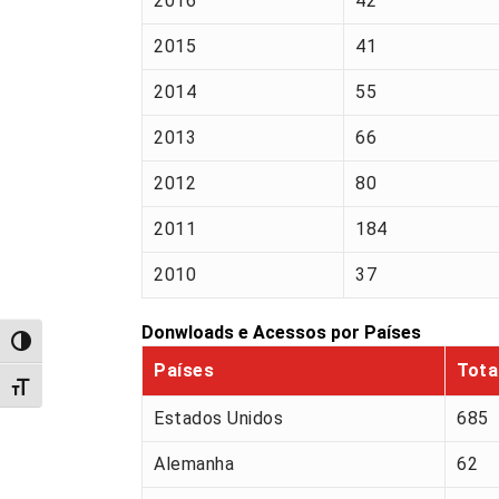
2016
42
2015
41
2014
55
2013
66
2012
80
2011
184
2010
37
Donwloads e Acessos por Países
Alternar alto contraste
Países
Tota
Alternar tamanho da fonte
Estados Unidos
685
Alemanha
62