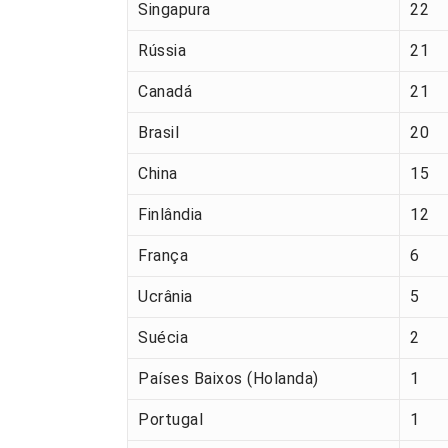
Singapura
22
Rússia
21
Canadá
21
Brasil
20
China
15
Finlândia
12
França
6
Ucrânia
5
Suécia
2
Países Baixos (Holanda)
1
Portugal
1