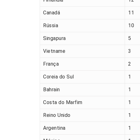
Canadá
11
Rússia
10
Singapura
5
Vietname
3
França
2
Coreia do Sul
1
Bahrain
1
Costa do Marfim
1
Reino Unido
1
Argentina
1