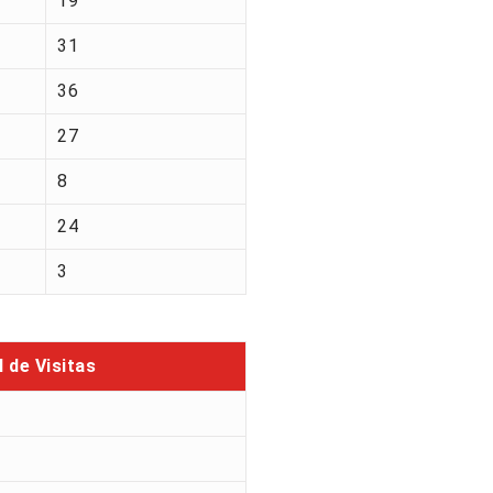
19
31
36
27
8
24
3
l de Visitas