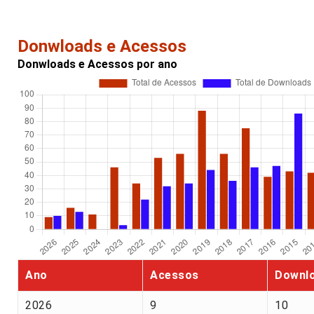
Donwloads e Acessos
Donwloads e Acessos por ano
Ano
Acessos
Downl
2026
9
10