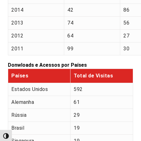
2014
42
86
2013
74
56
2012
64
27
2011
99
30
Donwloads e Acessos por Países
Países
Total de Visitas
Estados Unidos
592
Alemanha
61
Rússia
29
Brasil
19
Alternar alto contraste
Singapura
19