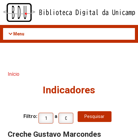
Acessar
o
conteúdo
Menu
Início
Indicadores
Filtro:
a
Creche Gustavo Marcondes