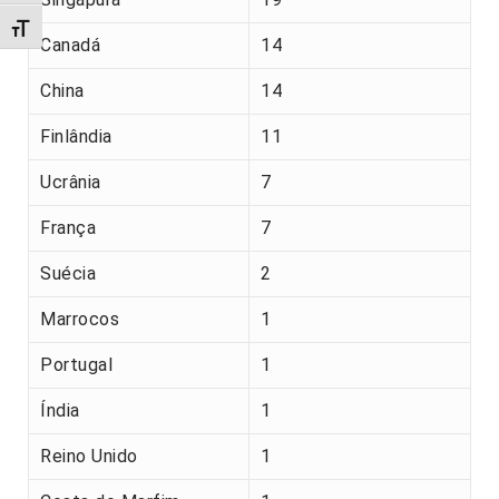
Alternar tamanho da fonte
Canadá
14
China
14
Finlândia
11
Ucrânia
7
França
7
Suécia
2
Marrocos
1
Portugal
1
Índia
1
Reino Unido
1