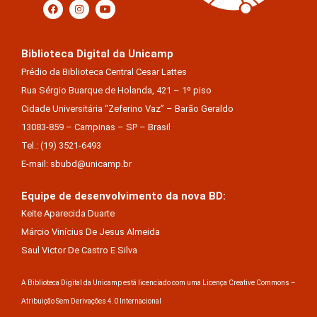
Biblioteca Digital da Unicamp
Prédio da Biblioteca Central Cesar Lattes
Rua Sérgio Buarque de Holanda, 421 – 1º piso
Cidade Universitária “Zeferino Vaz” – Barão Geraldo
13083-859 – Campinas – SP – Brasil
Tel.: (19) 3521-6493
E-mail: sbubd@unicamp.br
Equipe de desenvolvimento da nova BD:
Keite Aparecida Duarte
Márcio Vinícius De Jesus Almeida
Saul Victor De Castro E Silva
A Biblioteca Digital da Unicamp está licenciado com uma Licença Creative Commons –
Atribuição Sem Derivações 4.0 Internacional