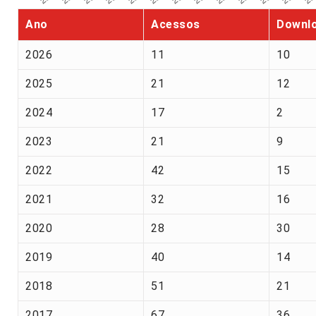
Ano
Acessos
Downl
2026
11
10
2025
21
12
2024
17
2
2023
21
9
2022
42
15
2021
32
16
2020
28
30
2019
40
14
2018
51
21
2017
67
36