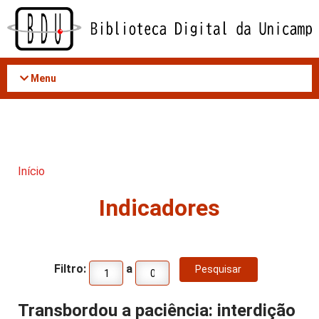
Acessar
o
conteúdo
Menu
Início
Indicadores
Filtro:
a
Transbordou a paciência: interdição