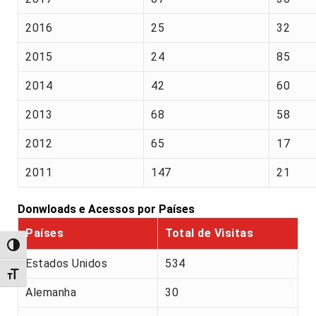
2016
25
32
2015
24
85
2014
42
60
2013
68
58
2012
65
17
2011
147
21
Donwloads e Acessos por Países
Países
Total de Visitas
Alternar alto contraste
Estados Unidos
534
Alternar tamanho da fonte
Alemanha
30