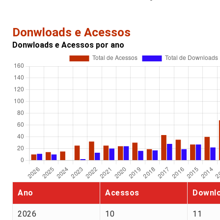
Donwloads e Acessos
Donwloads e Acessos por ano
Ano
Acessos
Downl
2026
10
11