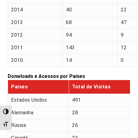
2014
40
22
2013
68
47
2012
94
9
2011
143
12
2010
14
0
Donwloads e Acessos por Países
Países
Total de Visitas
Estados Unidos
491
Alemanha
28
Alternar alto contraste
Alternar tamanho da fonte
Rússia
26
Canadá
23