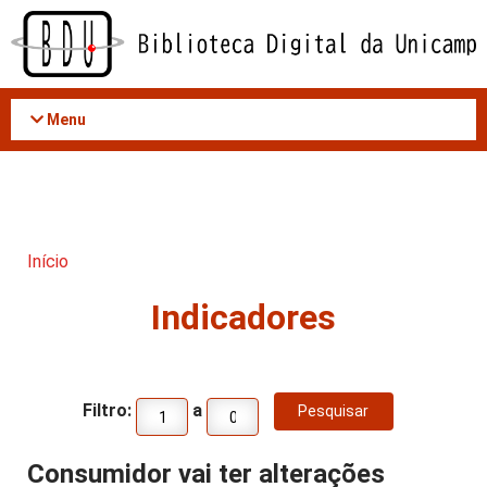
Acessar
o
conteúdo
Menu
Início
Indicadores
Filtro:
a
Consumidor vai ter alterações