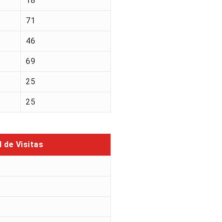
18
71
46
69
25
25
l de Visitas