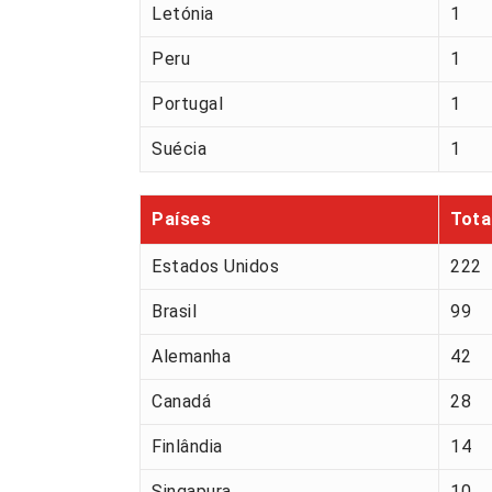
Letónia
1
Peru
1
Portugal
1
Suécia
1
Países
Tota
Estados Unidos
222
Brasil
99
Alemanha
42
Canadá
28
Finlândia
14
Singapura
10