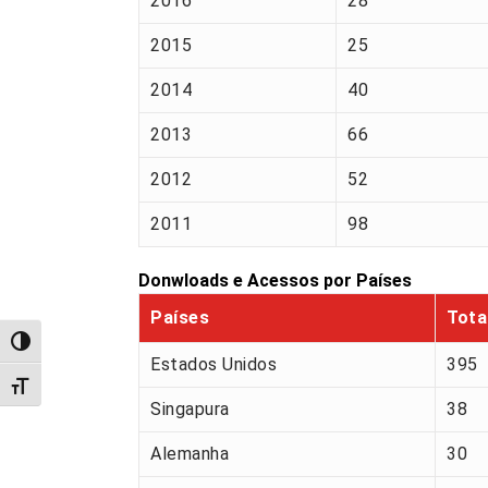
2016
28
2015
25
2014
40
2013
66
2012
52
2011
98
Donwloads e Acessos por Países
Países
Tota
Alternar alto contraste
Estados Unidos
395
Alternar tamanho da fonte
Singapura
38
Alemanha
30