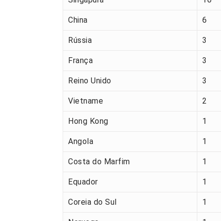
China
6
Rússia
3
França
3
Reino Unido
3
Vietname
2
Hong Kong
1
Angola
1
Costa do Marfim
1
Equador
1
Coreia do Sul
1