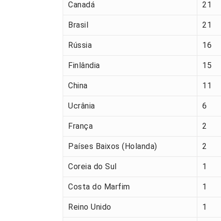
Canadá
21
Brasil
21
Rússia
16
Finlândia
15
China
11
Ucrânia
6
França
2
Países Baixos (Holanda)
2
Coreia do Sul
1
Costa do Marfim
1
Reino Unido
1