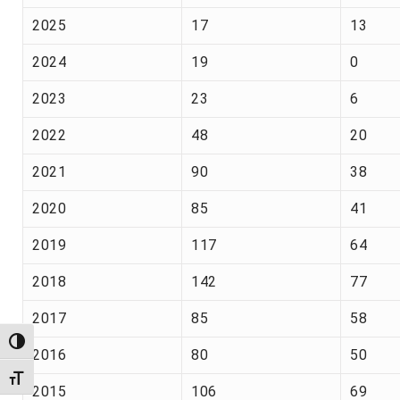
2025
17
13
2024
19
0
2023
23
6
2022
48
20
2021
90
38
2020
85
41
2019
117
64
2018
142
77
2017
85
58
Alternar alto contraste
2016
80
50
Alternar tamanho da fonte
2015
106
69