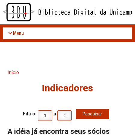
Acessar
o
conteúdo
Menu
Início
Indicadores
Filtro:
a
A idéia já encontra seus sócios