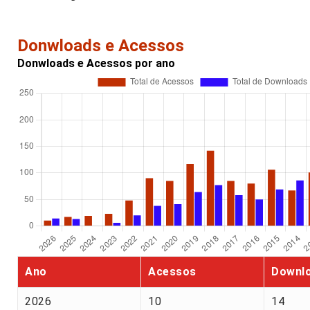
Donwloads e Acessos
Donwloads e Acessos por ano
Ano
Acessos
Downl
2026
10
14