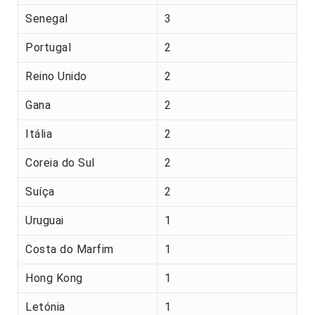
Senegal
3
Portugal
2
Reino Unido
2
Gana
2
Itália
2
Coreia do Sul
2
Suíça
2
Uruguai
1
Costa do Marfim
1
Hong Kong
1
Letónia
1