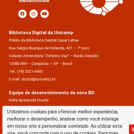
Biblioteca Digital da Unicamp
Prédio da Biblioteca Central Cesar Lattes
Rua Sérgio Buarque de Holanda, 421 – 1º piso
Cidade Universitária “Zeferino Vaz” – Barão Geraldo
13083-859 – Campinas – SP – Brasil
Tel.: (19) 3521-6493
E-mail: sbubd@unicamp.br
Equipe de desenvolvimento da nova BD:
Keite Aparecida Duarte
Márcio Vinícius De Jesus Almeida
Utilizamos cookies para oferecer melhor experiência,
Saul Victor De Castro E Silva
melhorar o desempenho, analisar como você interage
em nosso site e personalizar conteúdo. Ao utilizar este
A Biblioteca Digital da Unicamp está licenciado com uma Licença Creative Commons –
site, você concorda com o uso de cookies. Para mais