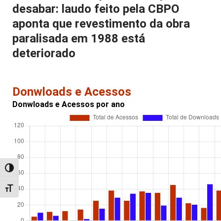
desabar: laudo feito pela CBPO
aponta que revestimento da obra
paralisada em 1988 está
deteriorado
Donwloads e Acessos
Donwloads e Acessos por ano
Alternar alto contraste
Alternar tamanho da fonte