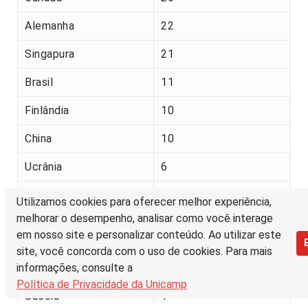
Alemanha
22
Singapura
21
Brasil
11
Finlândia
10
China
10
Ucrânia
6
Rússia
2
Utilizamos cookies para oferecer melhor experiência,
melhorar o desempenho, analisar como você interage
Países Baixos
1
em nosso site e personalizar conteúdo. Ao utilizar este
(Holanda)
site, você concorda com o uso de cookies. Para mais
informações, consulte a
França
1
Política de Privacidade da Unicamp
Suécia
1