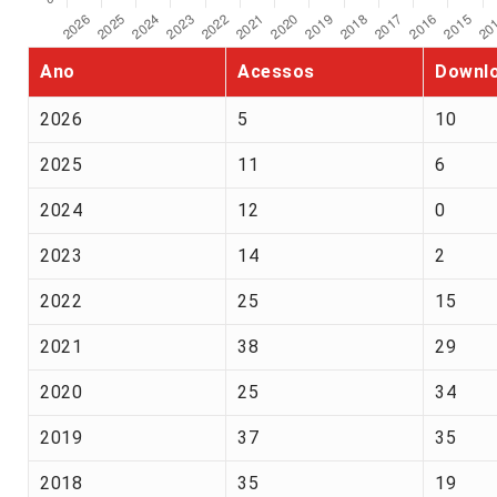
Ano
Acessos
Downl
2026
5
10
2025
11
6
2024
12
0
2023
14
2
2022
25
15
2021
38
29
2020
25
34
2019
37
35
2018
35
19