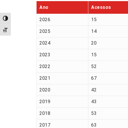
Ano
Acessos
2026
15
Alternar alto contraste
Alternar tamanho da fonte
2025
14
2024
20
2023
15
2022
52
2021
67
2020
42
2019
43
2018
53
2017
63