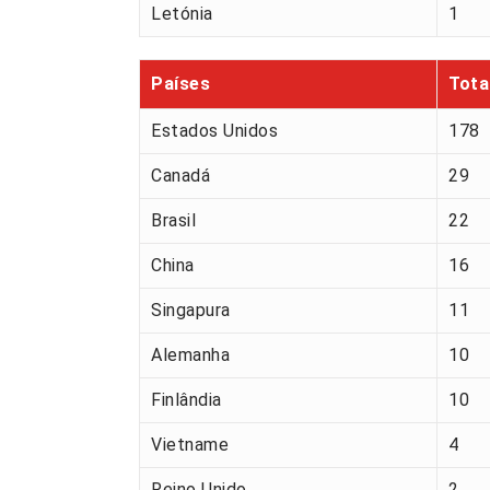
Letónia
1
Países
Tota
Estados Unidos
178
Canadá
29
Brasil
22
China
16
Singapura
11
Alemanha
10
Finlândia
10
Vietname
4
Reino Unido
2