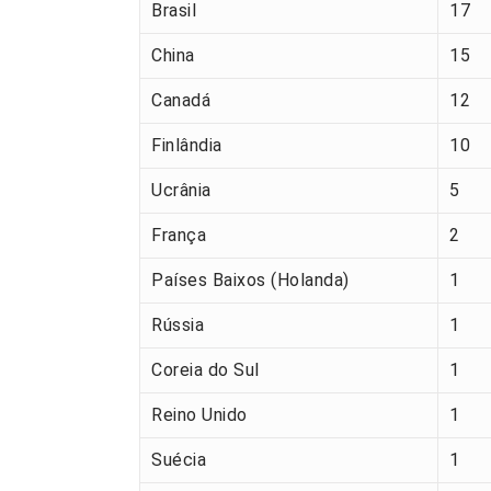
Brasil
17
China
15
Canadá
12
Finlândia
10
Ucrânia
5
França
2
Países Baixos (Holanda)
1
Rússia
1
Coreia do Sul
1
Reino Unido
1
Suécia
1