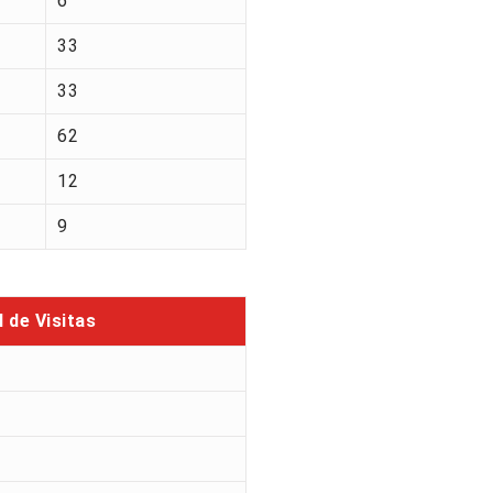
6
33
33
62
12
9
l de Visitas