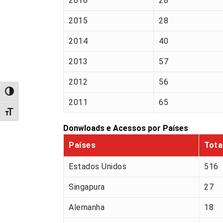
2016
28
2015
28
2014
40
2013
57
2012
56
Alternar alto contraste
2011
65
Alternar tamanho da fonte
Donwloads e Acessos por Países
Países
Tota
Estados Unidos
516
Singapura
27
Alemanha
18