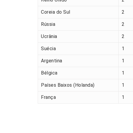
Coreia do Sul
2
Rússia
2
Ucrânia
2
Suécia
1
Argentina
1
Bélgica
1
Países Baixos (Holanda)
1
França
1