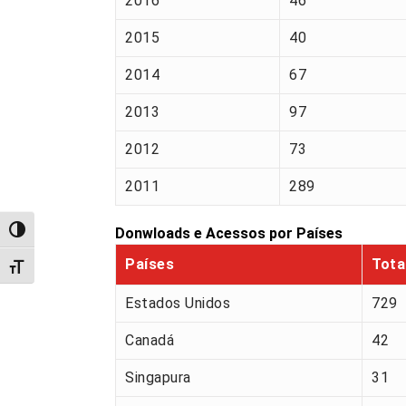
2016
46
2015
40
2014
67
2013
97
2012
73
2011
289
Donwloads e Acessos por Países
Alternar alto contraste
Países
Tota
Alternar tamanho da fonte
Estados Unidos
729
Canadá
42
Singapura
31