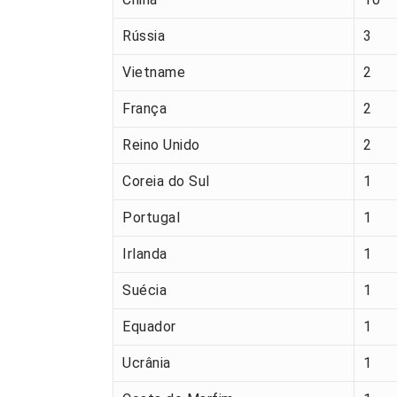
Rússia
3
Vietname
2
França
2
Reino Unido
2
Coreia do Sul
1
Portugal
1
Irlanda
1
Suécia
1
Equador
1
Ucrânia
1