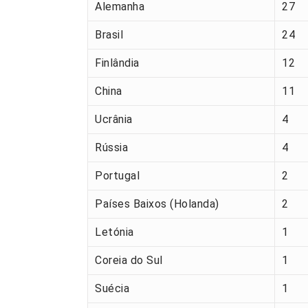
Alemanha
27
Brasil
24
Finlândia
12
China
11
Ucrânia
4
Rússia
4
Portugal
2
Países Baixos (Holanda)
2
Letónia
1
Coreia do Sul
1
Suécia
1