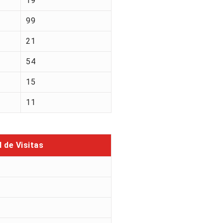
19
99
21
54
15
11
l de Visitas