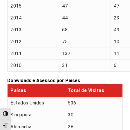
2015
47
47
2014
44
23
2013
68
49
2012
75
10
2011
137
11
2010
31
6
Donwloads e Acessos por Países
Países
Total de Visitas
Estados Unidos
536
Singapura
30
Alternar alto contraste
Alemanha
28
Alternar tamanho da fonte