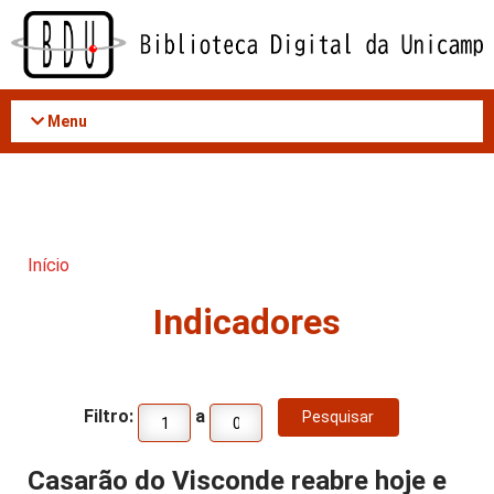
Acessar
o
conteúdo
Menu
Início
Indicadores
Filtro:
a
Casarão do Visconde reabre hoje e