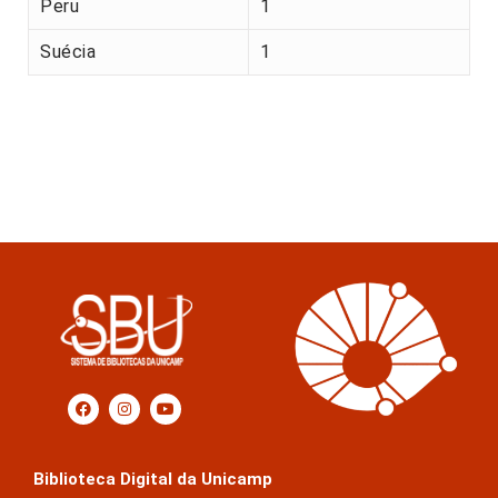
Peru
1
Suécia
1
Biblioteca Digital da Unicamp