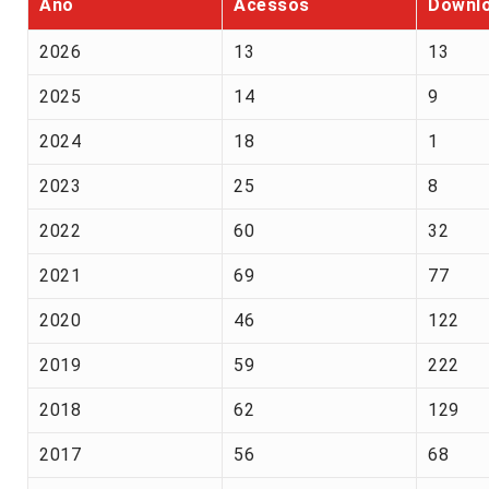
Ano
Acessos
Downl
2026
13
13
2025
14
9
2024
18
1
2023
25
8
2022
60
32
2021
69
77
2020
46
122
2019
59
222
2018
62
129
2017
56
68