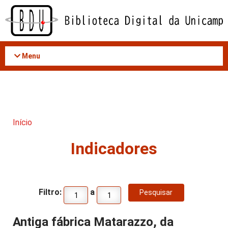
Acessar
o
conteúdo
Menu
Início
Indicadores
Filtro:
a
Antiga fábrica Matarazzo, da