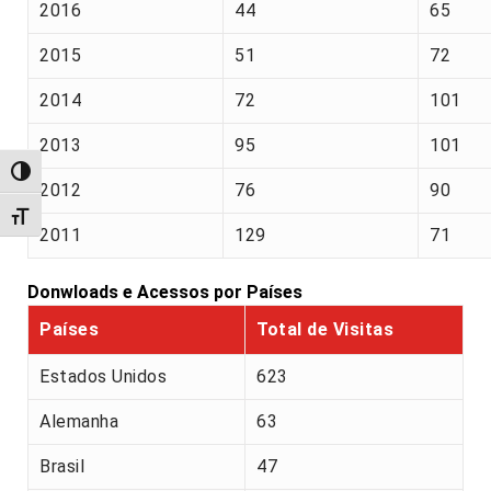
2016
44
65
2015
51
72
2014
72
101
2013
95
101
Alternar alto contraste
2012
76
90
Alternar tamanho da fonte
2011
129
71
Donwloads e Acessos por Países
Países
Total de Visitas
Estados Unidos
623
Alemanha
63
Brasil
47