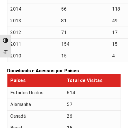
2014
56
118
2013
81
49
2012
71
17
Alternar alto contraste
2011
154
15
Alternar tamanho da fonte
2010
15
4
Donwloads e Acessos por Países
Países
Total de Visitas
Estados Unidos
614
Alemanha
57
Canadá
26
Brasil
25