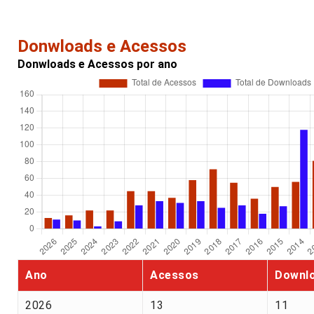
Donwloads e Acessos
Donwloads e Acessos por ano
Ano
Acessos
Downl
2026
13
11