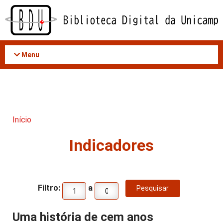
Acessar
o
conteúdo
Menu
Início
Indicadores
Filtro:
a
Uma história de cem anos