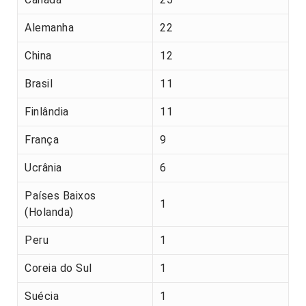
Alemanha
22
China
12
Brasil
11
Finlândia
11
França
9
Ucrânia
6
Países Baixos
1
(Holanda)
Peru
1
Coreia do Sul
1
Suécia
1