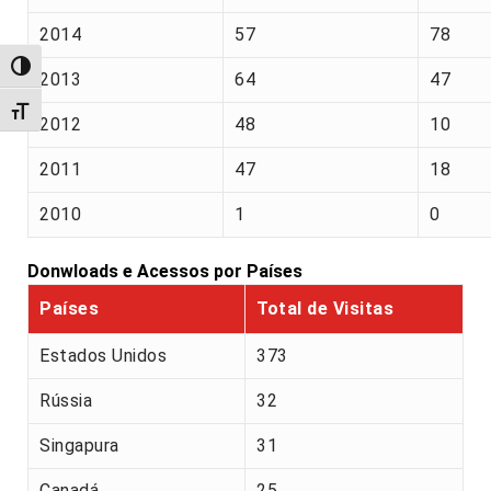
2014
57
78
Alternar alto contraste
2013
64
47
Alternar tamanho da fonte
2012
48
10
2011
47
18
2010
1
0
Donwloads e Acessos por Países
Países
Total de Visitas
Estados Unidos
373
Rússia
32
Singapura
31
Canadá
25