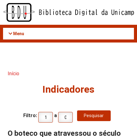
Acessar
o
conteúdo
Menu
Início
Indicadores
Filtro:
a
O boteco que atravessou o século