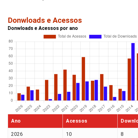
Donwloads e Acessos
Donwloads e Acessos por ano
Ano
Acessos
Downl
2026
10
8