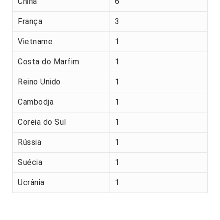
China
6
França
3
Vietname
1
Costa do Marfim
1
Reino Unido
1
Cambodja
1
Coreia do Sul
1
Rússia
1
Suécia
1
Ucrânia
1