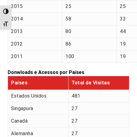
2015
25
25
Alternar alto contraste
2014
58
33
Alternar tamanho da fonte
2013
80
44
2012
86
19
2011
100
19
Donwloads e Acessos por Países
Países
Total de Visitas
Estados Unidos
481
Singapura
27
Canadá
27
Alemanha
27