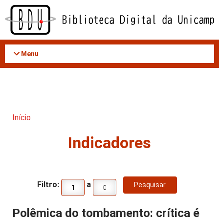
Acessar
o
conteúdo
Menu
Início
Indicadores
Filtro:
a
Polêmica do tombamento: crítica é