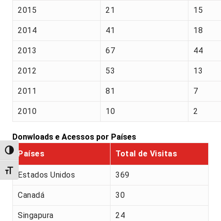
2015
21
15
2014
41
18
2013
67
44
2012
53
13
2011
81
7
2010
10
2
Donwloads e Acessos por Países
Alternar alto contraste
Países
Total de Visitas
Alternar tamanho da fonte
Estados Unidos
369
Canadá
30
Singapura
24