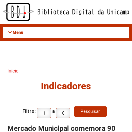
Acessar
o
conteúdo
Menu
Início
Indicadores
Filtro:
a
Mercado Municipal comemora 90