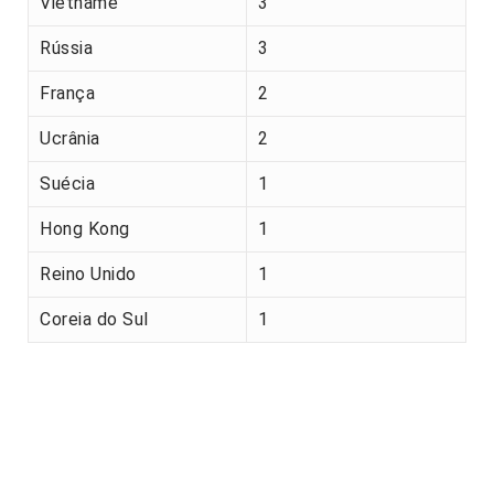
Vietname
3
Rússia
3
França
2
Ucrânia
2
Suécia
1
Hong Kong
1
Reino Unido
1
Coreia do Sul
1