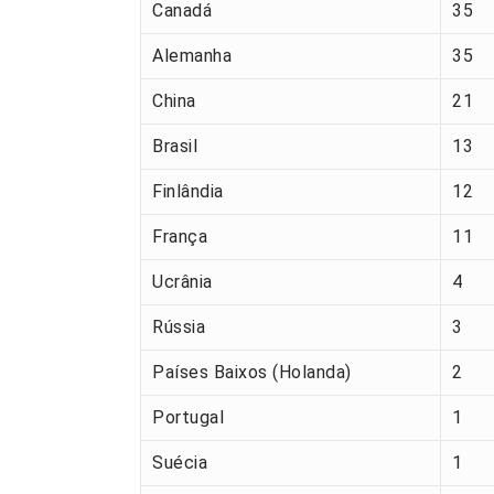
Canadá
35
Alemanha
35
China
21
Brasil
13
Finlândia
12
França
11
Ucrânia
4
Rússia
3
Países Baixos (Holanda)
2
Portugal
1
Suécia
1