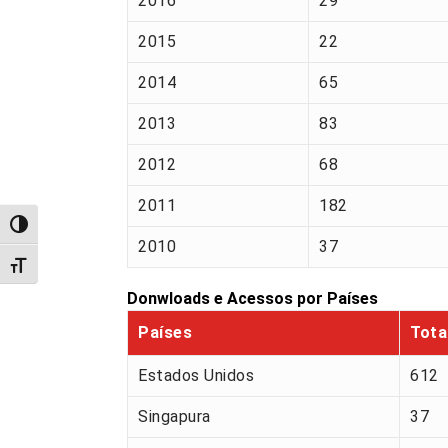
2016
29
2015
22
2014
65
2013
83
2012
68
2011
182
Alternar alto contraste
2010
37
Alternar tamanho da fonte
Donwloads e Acessos por Países
Países
Tota
Estados Unidos
612
Singapura
37