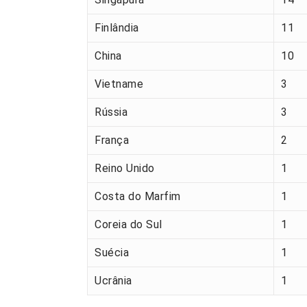
Finlândia
11
China
10
Vietname
3
Rússia
3
França
2
Reino Unido
1
Costa do Marfim
1
Coreia do Sul
1
Suécia
1
Ucrânia
1