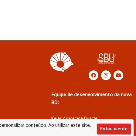
Equipe de desenvolvimento da nova
BD:
Keite Aparecida Duarte
rsonalizar conteúdo. Ao utilizar este site,
Márcio Vinícius de Jesus Almeida
Estou ciente
Saul Victor de Castro e Silva