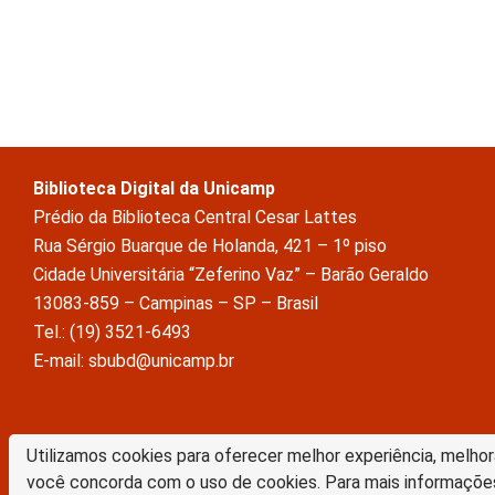
Biblioteca Digital da Unicamp
Prédio da Biblioteca Central Cesar Lattes
Rua Sérgio Buarque de Holanda, 421 – 1º piso
Cidade Universitária “Zeferino Vaz” – Barão Geraldo
13083-859 – Campinas – SP – Brasil
Tel.: (19) 3521-6493
E-mail: sbubd@unicamp.br
A Biblioteca Digital da Unicamp está licenciado com uma Licença Crea
Utilizamos cookies para oferecer melhor experiência, melhor
Atribuição Sem Derivações 4.0 Internacional
você concorda com o uso de cookies. Para mais informaçõe