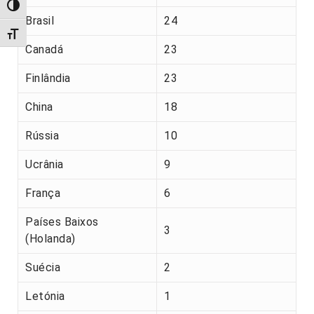
Alternar alto contraste
Brasil
24
Alternar tamanho da fonte
Canadá
23
Finlândia
23
China
18
Rússia
10
Ucrânia
9
França
6
Países Baixos
3
(Holanda)
Suécia
2
Letónia
1