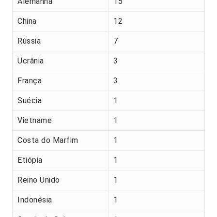
Alemanha
15
China
12
Rússia
7
Ucrânia
3
França
3
Suécia
1
Vietname
1
Costa do Marfim
1
Etiópia
1
Reino Unido
1
Indonésia
1