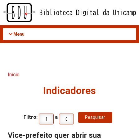
Acessar
o
conteúdo
Menu
Início
Indicadores
Filtro:
a
Vice-prefeito quer abrir sua