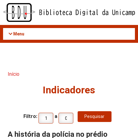
Acessar
o
conteúdo
Menu
Início
Indicadores
Filtro:
a
A história da polícia no prédio