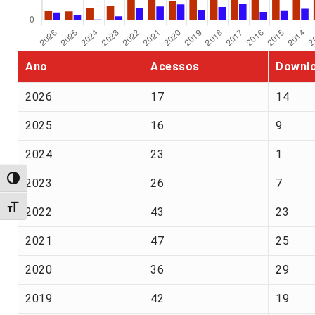
Ano
Acessos
Downl
2026
17
14
2025
16
9
2024
23
1
Alternar alto contraste
2023
26
7
Alternar tamanho da fonte
2022
43
23
2021
47
25
2020
36
29
2019
42
19