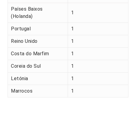
Países Baixos
1
(Holanda)
Portugal
1
Reino Unido
1
Costa do Marfim
1
Coreia do Sul
1
Letónia
1
Marrocos
1