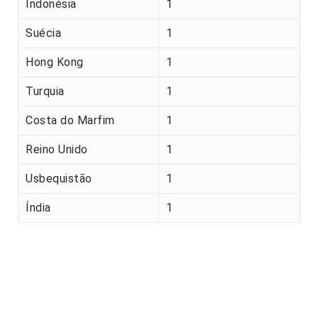
Indonésia
1
Suécia
1
Hong Kong
1
Turquia
1
Costa do Marfim
1
Reino Unido
1
Usbequistão
1
Índia
1