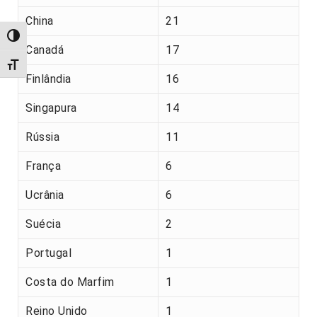
China
21
Alternar alto contraste
Canadá
17
Alternar tamanho da fonte
Finlândia
16
Singapura
14
Rússia
11
França
6
Ucrânia
6
Suécia
2
Portugal
1
Costa do Marfim
1
Reino Unido
1