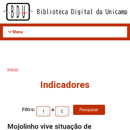
Acessar
o
conteúdo
Menu
Início
Indicadores
Filtro:
a
Mojolinho vive situação de