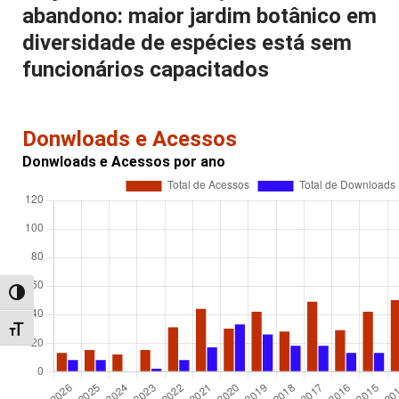
abandono: maior jardim botânico em
diversidade de espécies está sem
funcionários capacitados
Donwloads e Acessos
Donwloads e Acessos por ano
Alternar alto contraste
Alternar tamanho da fonte