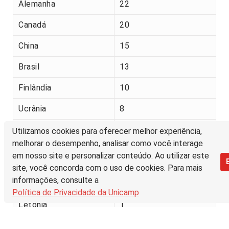
Alemanha
22
Canadá
20
China
15
Brasil
13
Finlândia
10
Ucrânia
8
França
7
Utilizamos cookies para oferecer melhor experiência,
melhorar o desempenho, analisar como você interage
Rússia
3
em nosso site e personalizar conteúdo. Ao utilizar este
site, você concorda com o uso de cookies. Para mais
Países Baixos
1
informações, consulte a
(Holanda)
Política de Privacidade da Unicamp
Letónia
1
Suécia
1