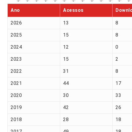
Ano
Acessos
Downl
2026
13
8
2025
15
8
2024
12
0
2023
15
2
2022
31
8
2021
44
17
2020
30
33
2019
42
26
2018
28
18
2017
49
18