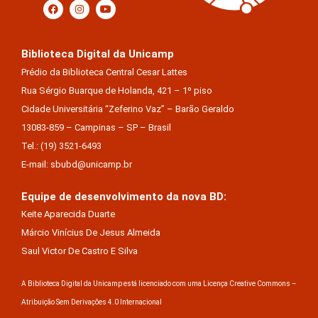
Biblioteca Digital da Unicamp
Prédio da Biblioteca Central Cesar Lattes
Rua Sérgio Buarque de Holanda, 421 – 1º piso
Cidade Universitária “Zeferino Vaz” – Barão Geraldo
13083-859 – Campinas – SP – Brasil
Tel.: (19) 3521-6493
E-mail: sbubd@unicamp.br
Equipe de desenvolvimento da nova BD:
Keite Aparecida Duarte
Márcio Vinícius De Jesus Almeida
Saul Victor De Castro E Silva
A Biblioteca Digital da Unicamp está licenciado com uma Licença Creative Commons –
Atribuição Sem Derivações 4.0 Internacional