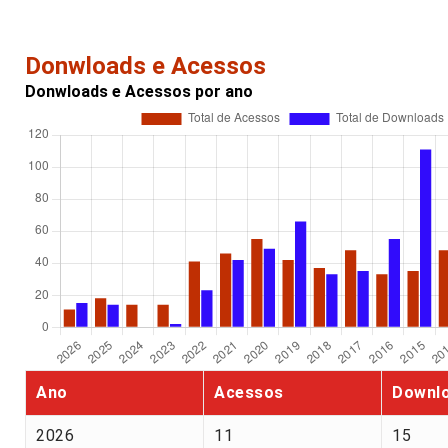
Donwloads e Acessos
Donwloads e Acessos por ano
Ano
Acessos
Downl
2026
11
15