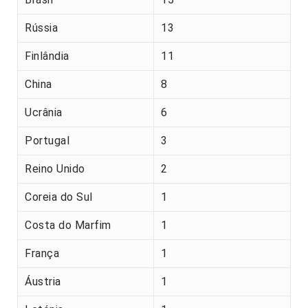
Rússia
13
Finlândia
11
China
8
Ucrânia
6
Portugal
3
Reino Unido
2
Coreia do Sul
1
Costa do Marfim
1
França
1
Áustria
1