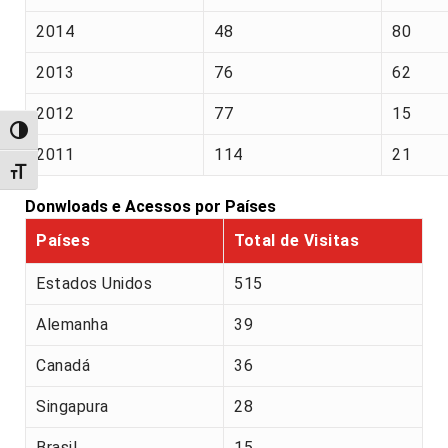
2014
48
80
2013
76
62
2012
77
15
Alternar alto contraste
2011
114
21
Alternar tamanho da fonte
Donwloads e Acessos por Países
Países
Total de Visitas
Estados Unidos
515
Alemanha
39
Canadá
36
Singapura
28
Brasil
15