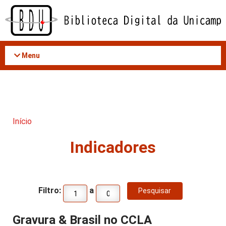
Acessar
o
conteúdo
Menu
Início
Indicadores
Filtro:
a
Gravura & Brasil no CCLA