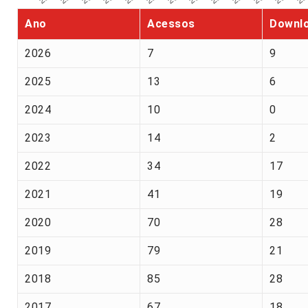
Ano
Acessos
Downl
2026
7
9
2025
13
6
2024
10
0
2023
14
2
2022
34
17
2021
41
19
2020
70
28
2019
79
21
2018
85
28
2017
67
18