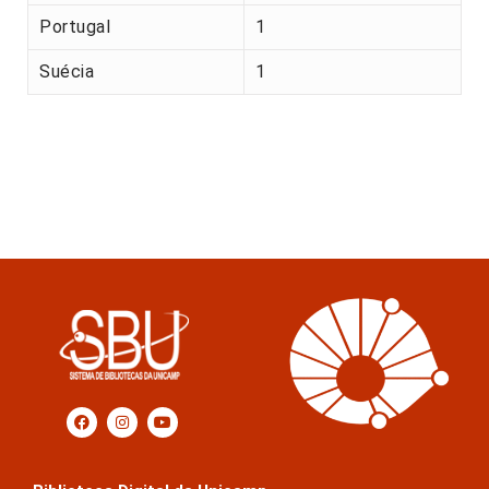
Portugal
1
Suécia
1