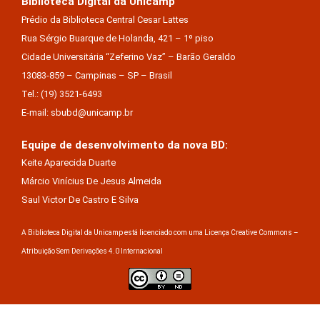
Biblioteca Digital da Unicamp
Prédio da Biblioteca Central Cesar Lattes
Rua Sérgio Buarque de Holanda, 421 – 1º piso
Cidade Universitária “Zeferino Vaz” – Barão Geraldo
13083-859 – Campinas – SP – Brasil
Tel.: (19) 3521-6493
E-mail: sbubd@unicamp.br
Equipe de desenvolvimento da nova BD:
Keite Aparecida Duarte
Márcio Vinícius De Jesus Almeida
Saul Victor De Castro E Silva
A Biblioteca Digital da Unicamp está licenciado com uma Licença Creative Commons –
Atribuição Sem Derivações 4.0 Internacional