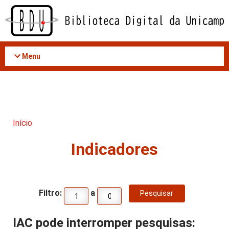
Acessar
o
conteúdo
Menu
Início
Indicadores
Filtro:
a
IAC pode interromper pesquisas: