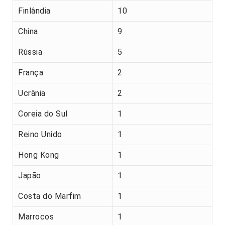
Finlândia
10
China
9
Rússia
5
França
2
Ucrânia
2
Coreia do Sul
1
Reino Unido
1
Hong Kong
1
Japão
1
Costa do Marfim
1
Marrocos
1