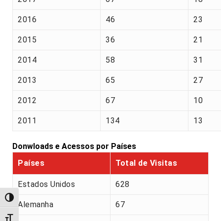
2016
46
23
2015
36
21
2014
58
31
2013
65
27
2012
67
10
2011
134
13
Donwloads e Acessos por Países
Países
Total de Visitas
Estados Unidos
628
Alternar alto contraste
Alemanha
67
Alternar tamanho da fonte