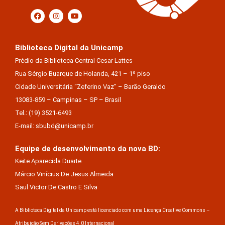
Biblioteca Digital da Unicamp
Prédio da Biblioteca Central Cesar Lattes
Rua Sérgio Buarque de Holanda, 421 – 1º piso
Cidade Universitária “Zeferino Vaz” – Barão Geraldo
13083-859 – Campinas – SP – Brasil
Tel.: (19) 3521-6493
E-mail: sbubd@unicamp.br
Equipe de desenvolvimento da nova BD:
Keite Aparecida Duarte
Márcio Vinícius De Jesus Almeida
Saul Victor De Castro E Silva
A Biblioteca Digital da Unicamp está licenciado com uma Licença Creative Commons –
Atribuição Sem Derivações 4.0 Internacional