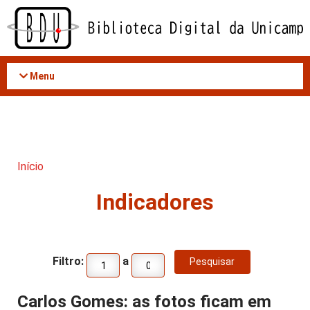
Acessar
o
conteúdo
Menu
Início
Indicadores
Filtro:
a
Carlos Gomes: as fotos ficam em