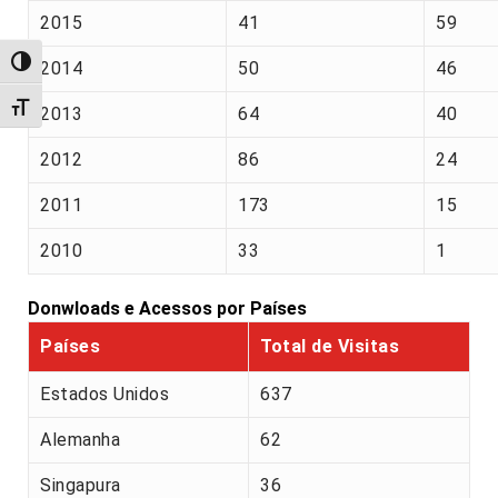
2015
41
59
Alternar alto contraste
2014
50
46
Alternar tamanho da fonte
2013
64
40
2012
86
24
2011
173
15
2010
33
1
Donwloads e Acessos por Países
Países
Total de Visitas
Estados Unidos
637
Alemanha
62
Singapura
36