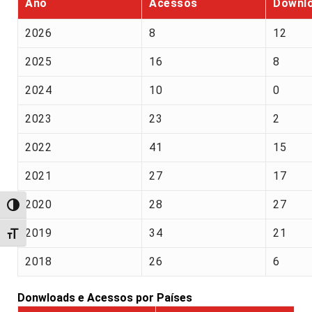
Ano
Acessos
Downl
2026
8
12
2025
16
8
2024
10
0
2023
23
2
2022
41
15
2021
27
17
2020
28
27
Alternar alto contraste
2019
34
21
Alternar tamanho da fonte
2018
26
6
Donwloads e Acessos por Países