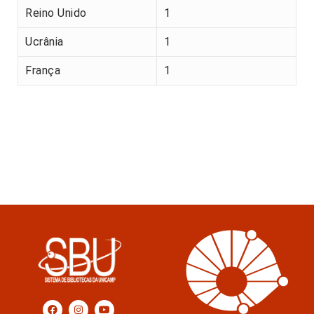
Reino Unido
1
Ucrânia
1
França
1