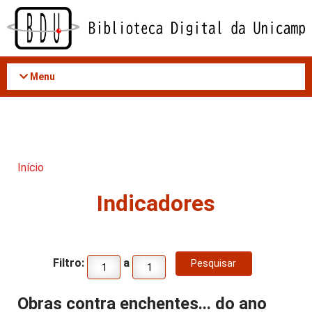
Acessar
o
conteúdo
Menu
Início
Indicadores
Filtro:
a
Obras contra enchentes... do ano