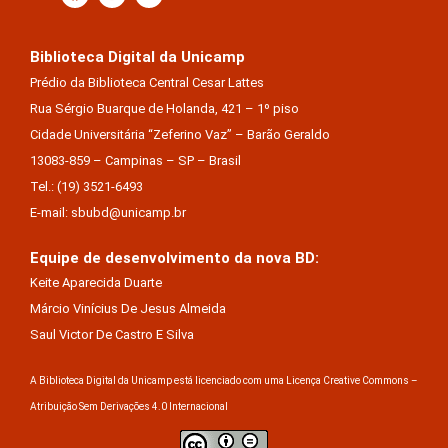
Biblioteca Digital da Unicamp
Prédio da Biblioteca Central Cesar Lattes
Rua Sérgio Buarque de Holanda, 421 – 1º piso
Cidade Universitária “Zeferino Vaz” – Barão Geraldo
13083-859 – Campinas – SP – Brasil
Tel.: (19) 3521-6493
E-mail: sbubd@unicamp.br
Equipe de desenvolvimento da nova BD:
Keite Aparecida Duarte
Márcio Vinícius De Jesus Almeida
Saul Victor De Castro E Silva
A Biblioteca Digital da Unicamp está licenciado com uma Licença Creative Commons –
Atribuição Sem Derivações 4.0 Internacional