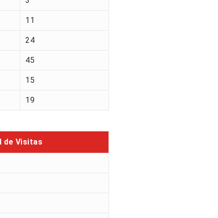
3
11
24
45
15
19
l de Visitas