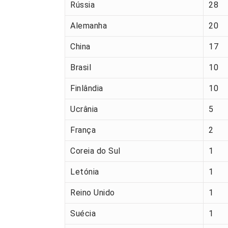
Rússia
28
Alemanha
20
China
17
Brasil
10
Finlândia
10
Ucrânia
5
França
2
Coreia do Sul
1
Letónia
1
Reino Unido
1
Suécia
1