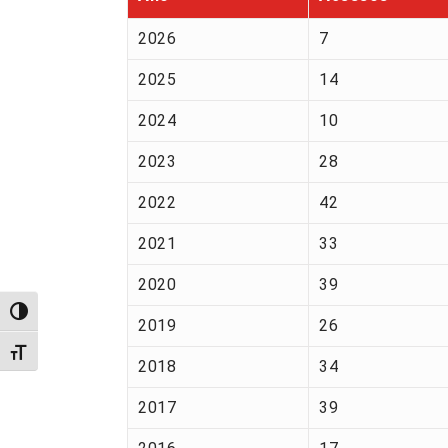
2026
7
2025
14
2024
10
2023
28
2022
42
2021
33
2020
39
Alternar alto contraste
2019
26
Alternar tamanho da fonte
2018
34
2017
39