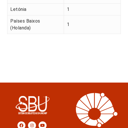
Letónia
1
Países Baixos
1
(Holanda)