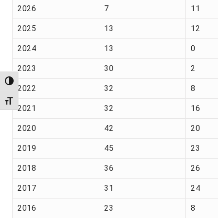
2026
7
11
2025
13
12
2024
13
0
2023
30
2
Alternar alto contraste
2022
32
8
Alternar tamanho da fonte
2021
32
16
2020
42
20
2019
45
23
2018
36
26
2017
31
24
2016
23
8