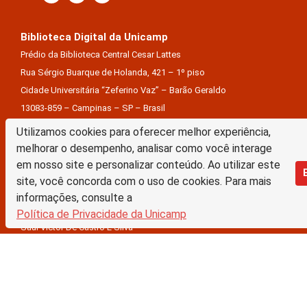
Biblioteca Digital da Unicamp
Prédio da Biblioteca Central Cesar Lattes
Rua Sérgio Buarque de Holanda, 421 – 1º piso
Cidade Universitária “Zeferino Vaz” – Barão Geraldo
13083-859 – Campinas – SP – Brasil
Tel.: (19) 3521-6493
Utilizamos cookies para oferecer melhor experiência,
E-mail: sbubd@unicamp.br
melhorar o desempenho, analisar como você interage
em nosso site e personalizar conteúdo. Ao utilizar este
Equipe de desenvolvimento da nova BD:
site, você concorda com o uso de cookies. Para mais
Keite Aparecida Duarte
informações, consulte a
Márcio Vinícius De Jesus Almeida
Política de Privacidade da Unicamp
Saul Victor De Castro E Silva
A Biblioteca Digital da Unicamp está licenciado com uma Licença Creative Commons –
Atribuição Sem Derivações 4.0 Internacional