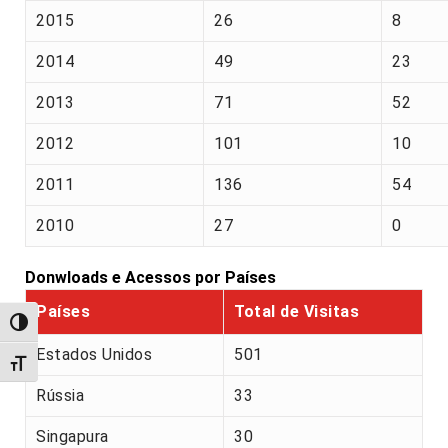
2015
26
8
2014
49
23
2013
71
52
2012
101
10
2011
136
54
2010
27
0
Donwloads e Acessos por Países
Países
Total de Visitas
Alternar alto contraste
Estados Unidos
501
Alternar tamanho da fonte
Rússia
33
Singapura
30