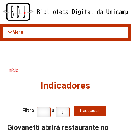
Acessar
o
conteúdo
Menu
Início
Indicadores
Filtro:
a
Giovanetti abrirá restaurante no