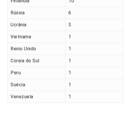
Finlândia
10
Rússia
6
Ucrânia
3
Vietname
1
Reino Unido
1
Coreia do Sul
1
Peru
1
Suécia
1
Venezuela
1