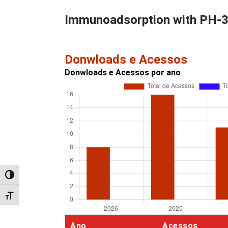
Immunoadsorption with PH-350
Donwloads e Acessos
Donwloads e Acessos por ano
Alternar alto contraste
Alternar tamanho da fonte
Ano
Acessos