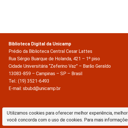
Biblioteca Digital da Unicamp
Prédio da Biblioteca Central Cesar Lattes
Rua Sérgio Buarque de Holanda, 421 – 1º piso
Cidade Universitária “Zeferino Vaz” – Barão Geraldo
13083-859 – Campinas – SP – Brasil
Tel.: (19) 3521-6493
E-mail: sbubd@unicamp.br
A Biblioteca Digital da Unicamp está licenciado com uma Licença Crea
Utilizamos cookies para oferecer melhor experiência, melhor
Atribuição Sem Derivações 4.0 Internacional
você concorda com o uso de cookies. Para mais informaçõe