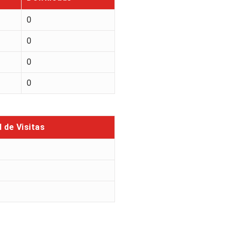
0
0
0
0
l de Visitas