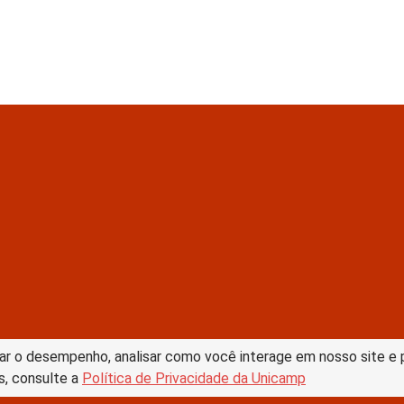
tive Commons –
ar o desempenho, analisar como você interage em nosso site e pe
s, consulte a
Política de Privacidade da Unicamp