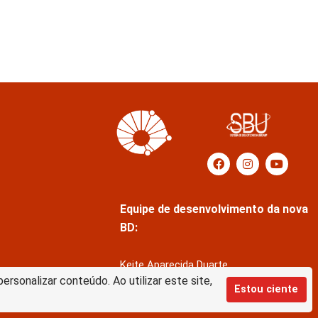
Equipe de desenvolvimento da nova
BD:
Keite Aparecida Duarte
rsonalizar conteúdo. Ao utilizar este site,
Márcio Vinícius de Jesus Almeida
Estou ciente
Saul Victor de Castro e Silva