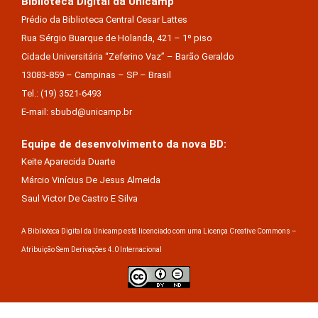
Biblioteca Digital da Unicamp
Prédio da Biblioteca Central Cesar Lattes
Rua Sérgio Buarque de Holanda, 421 – 1º piso
Cidade Universitária “Zeferino Vaz” – Barão Geraldo
13083-859 – Campinas – SP – Brasil
Tel.: (19) 3521-6493
E-mail: sbubd@unicamp.br
Equipe de desenvolvimento da nova BD:
Keite Aparecida Duarte
Márcio Vinícius De Jesus Almeida
Saul Victor De Castro E Silva
A Biblioteca Digital da Unicamp está licenciado com uma Licença Creative Commons –
Atribuição Sem Derivações 4.0 Internacional