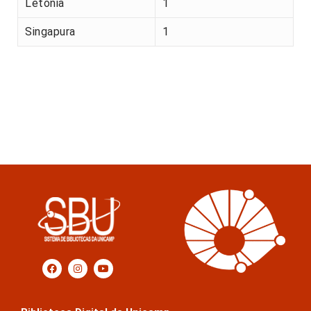
Letónia
1
Singapura
1