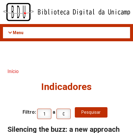
Acessar
o
conteúdo
Menu
Início
Indicadores
Filtro:
a
Silencing the buzz: a new approach