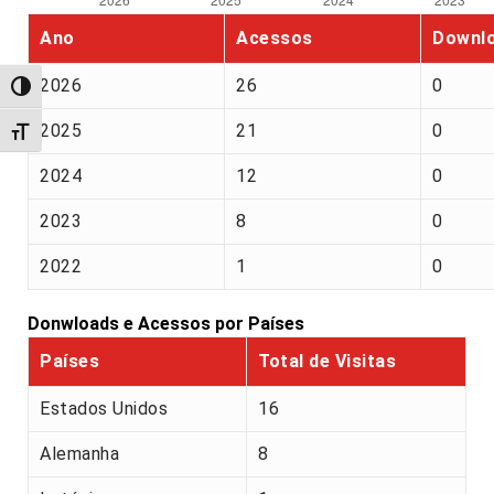
Ano
Acessos
Downl
2026
26
0
Alternar alto contraste
2025
21
0
Alternar tamanho da fonte
2024
12
0
2023
8
0
2022
1
0
Donwloads e Acessos por Países
Países
Total de Visitas
Estados Unidos
16
Alemanha
8