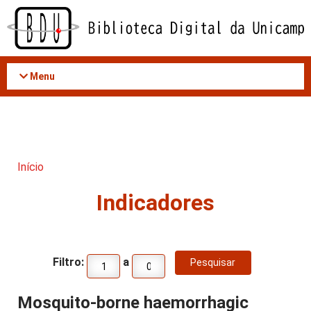
Acessar
o
conteúdo
Menu
Início
Indicadores
Filtro:
a
Mosquito-borne haemorrhagic