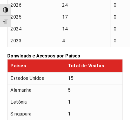
2026
24
0
Alternar alto contraste
2025
17
0
Alternar tamanho da fonte
2024
14
0
2023
4
0
Donwloads e Acessos por Países
Países
Total de Visitas
Estados Unidos
15
Alemanha
5
Letónia
1
Singapura
1