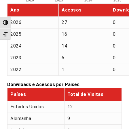
Ano
Acessos
Downl
2026
27
0
Alternar alto contraste
2025
16
0
Alternar tamanho da fonte
2024
14
0
2023
6
0
2022
1
0
Donwloads e Acessos por Países
Países
Total de Visitas
Estados Unidos
12
Alemanha
9