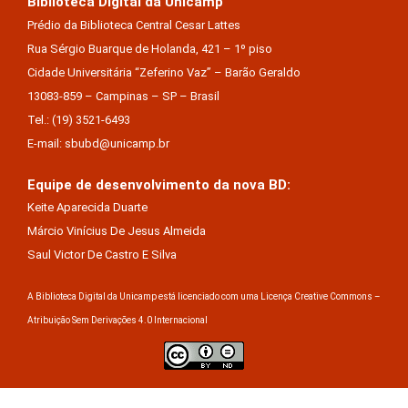
Biblioteca Digital da Unicamp
Prédio da Biblioteca Central Cesar Lattes
Rua Sérgio Buarque de Holanda, 421 – 1º piso
Cidade Universitária “Zeferino Vaz” – Barão Geraldo
13083-859 – Campinas – SP – Brasil
Tel.: (19) 3521-6493
E-mail: sbubd@unicamp.br
Equipe de desenvolvimento da nova BD:
Keite Aparecida Duarte
Márcio Vinícius De Jesus Almeida
Saul Victor De Castro E Silva
A Biblioteca Digital da Unicamp está licenciado com uma Licença Creative Commons –
Atribuição Sem Derivações 4.0 Internacional