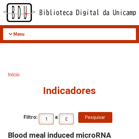
Acessar
o
conteúdo
Menu
Início
Indicadores
Filtro:
a
Blood meal induced microRNA