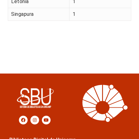
Letónia
1
Singapura
1