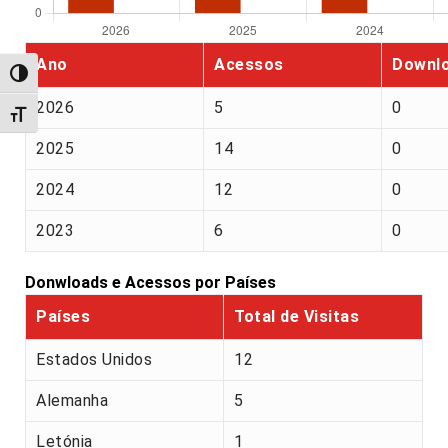
Ano
Acessos
Downl
Alternar alto contraste
2026
5
0
Alternar tamanho da fonte
2025
14
0
2024
12
0
2023
6
0
Donwloads e Acessos por Países
Países
Total de Visitas
Estados Unidos
12
Alemanha
5
Letónia
1