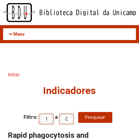
Acessar
o
conteúdo
Menu
Início
Indicadores
Filtro:
a
Rapid phagocytosis and