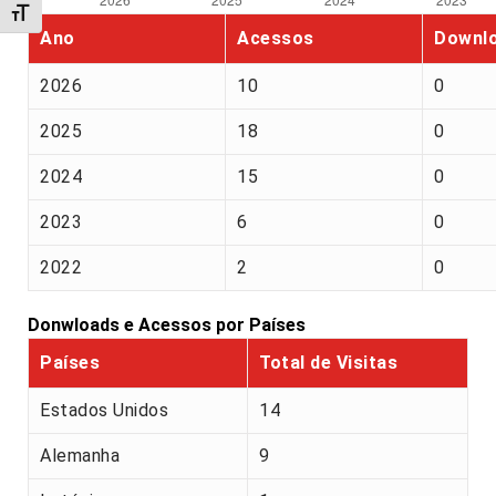
Alternar tamanho da fonte
Ano
Acessos
Downl
2026
10
0
2025
18
0
2024
15
0
2023
6
0
2022
2
0
Donwloads e Acessos por Países
Países
Total de Visitas
Estados Unidos
14
Alemanha
9