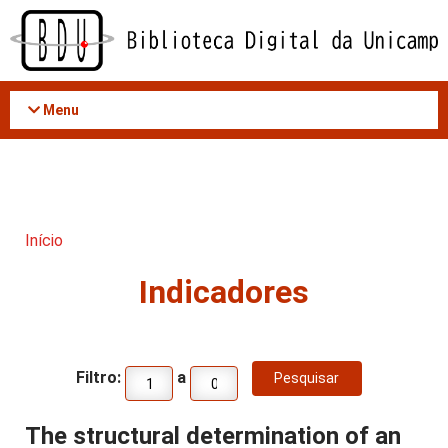
Acessar
o
conteúdo
Menu
Início
Indicadores
Filtro:
a
The structural determination of an