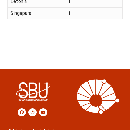
Letónia
1
Singapura
1