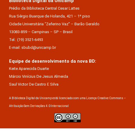
Biblioteca Digital da Unicamp
Prédio da Biblioteca Central Cesar Lattes
Rua Sérgio Buarque de Holanda, 421 – 1º piso
Cidade Universitária “Zeferino Vaz” – Barão Geraldo
13083-859 – Campinas – SP – Brasil
Tel.: (19) 3521-6493
E-mail: sbubd@unicamp.br
Equipe de desenvolvimento da nova BD:
Keite Aparecida Duarte
Márcio Vinícius De Jesus Almeida
Saul Victor De Castro E Silva
A Biblioteca Digital da Unicamp está licenciado com uma Licença Creative Commons –
Atribuição Sem Derivações 4.0 Internacional