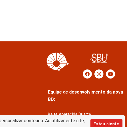
Equipe de desenvolvimento da nova
BD:
Keite Aparecida Duarte
rsonalizar conteúdo. Ao utilizar este site,
Márcio Vinícius de Jesus Almeida
Estou ciente