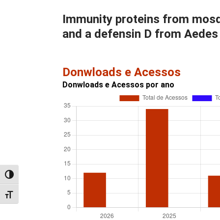
Immunity proteins from mosqu
and a defensin D from Aedes
Donwloads e Acessos
Donwloads e Acessos por ano
Alternar alto contraste
Alternar tamanho da fonte