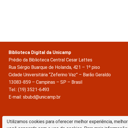
Biblioteca Digital da Unicamp
Prédio da Biblioteca Central Cesar Lattes
Rua Sérgio Buarque de Holanda, 421 – 1º piso
Cidade Universitária “Zeferino Vaz” – Barão Geraldo
13083-859 – Campinas – SP – Brasil
Tel.: (19) 3521-6493
E-mail: sbubd@unicamp.br
A Biblioteca Digital da Unicamp está licenciado com uma Licença Crea
Utilizamos cookies para oferecer melhor experiência, melhor
Atribuição Sem Derivações 4.0 Internacional