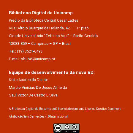
Biblioteca Digital da Unicamp
Prédio da Biblioteca Central Cesar Lattes
Rua Sérgio Buarque de Holanda, 421 – 1º piso
Cidade Universitária “Zeferino Vaz” – Barão Geraldo
13083-859 – Campinas – SP – Brasil
Tel.: (19) 3521-6493
E-mail: sbubd@unicamp.br
Equipe de desenvolvimento da nova BD:
Keite Aparecida Duarte
Márcio Vinícius De Jesus Almeida
Saul Victor De Castro E Silva
A Biblioteca Digital da Unicamp está licenciado com uma Licença Creative Commons –
Atribuição Sem Derivações 4.0 Internacional