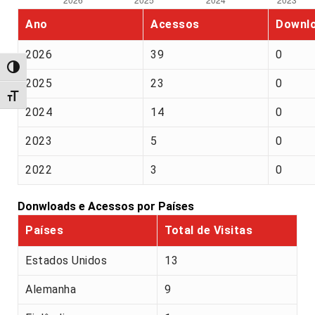
Ano
Acessos
Downl
2026
39
0
Alternar alto contraste
2025
23
0
Alternar tamanho da fonte
2024
14
0
2023
5
0
2022
3
0
Donwloads e Acessos por Países
Países
Total de Visitas
Estados Unidos
13
Alemanha
9