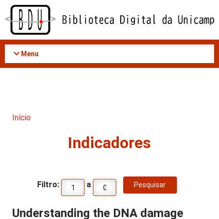
Acessar
o
conteúdo
Menu
Início
Indicadores
Filtro:
a
Understanding the DNA damage