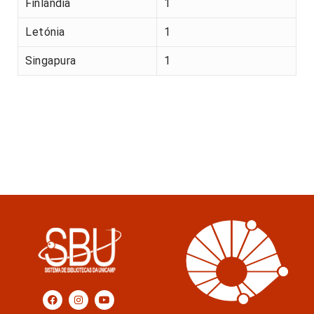
Finlândia
1
Letónia
1
Singapura
1