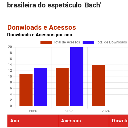
brasileira do espetáculo 'Bach'
Donwloads e Acessos
Donwloads e Acessos por ano
Ano
Acessos
Downl