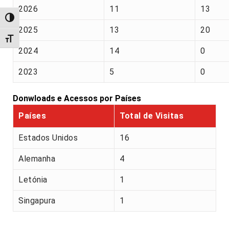
2026
11
13
Alternar alto contraste
2025
13
20
Alternar tamanho da fonte
2024
14
0
2023
5
0
Donwloads e Acessos por Países
Países
Total de Visitas
Estados Unidos
16
Alemanha
4
Letónia
1
Singapura
1