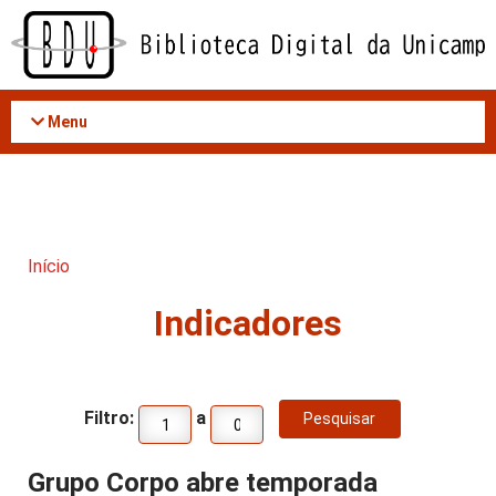
Acessar
o
conteúdo
Menu
Início
Indicadores
Filtro:
a
Grupo Corpo abre temporada